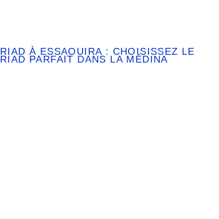
RIAD À ESSAOUIRA : CHOISISSEZ LE
RIAD PARFAIT DANS LA MÉDINA