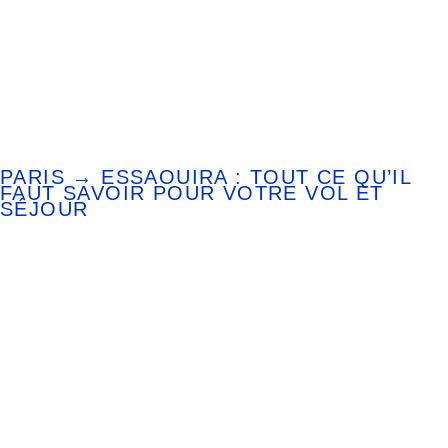
PARIS → ESSAOUIRA : TOUT CE QU’IL
FAUT SAVOIR POUR VOTRE VOL ET
SÉJOUR