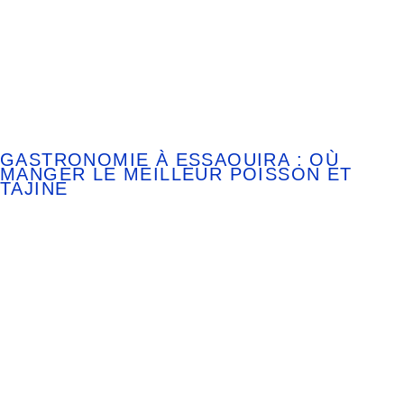
GASTRONOMIE À ESSAOUIRA : OÙ
MANGER LE MEILLEUR POISSON ET
TAJINE