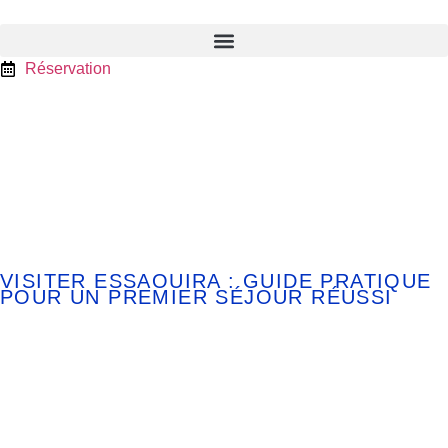
Réservation
Retrouvez tous nos articles
Nos coups de cœur, idées
d’escapades et conseils pour
un séjour parfait
VISITER ESSAOUIRA : GUIDE PRATIQUE
POUR UN PREMIER SÉJOUR RÉUSSI