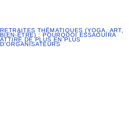
RETRAITES THÉMATIQUES (YOGA, ART,
BIEN-ÊTRE) : POURQUOI ESSAOUIRA
ATTIRE DE PLUS EN PLUS
D’ORGANISATEURS