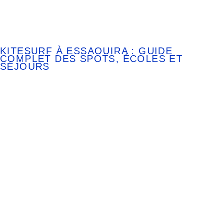
KITESURF À ESSAOUIRA : GUIDE
COMPLET DES SPOTS, ÉCOLES ET
SÉJOURS