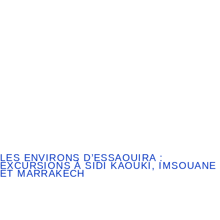
LES ENVIRONS D’ESSAOUIRA :
EXCURSIONS À SIDI KAOUKI, IMSOUANE
ET MARRAKECH