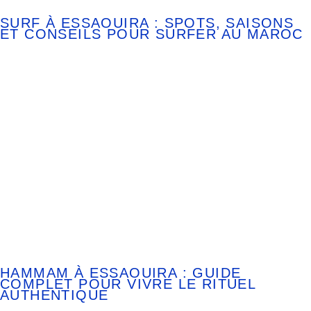
SURF À ESSAOUIRA : SPOTS, SAISONS
ET CONSEILS POUR SURFER AU MAROC
HAMMAM À ESSAOUIRA : GUIDE
COMPLET POUR VIVRE LE RITUEL
AUTHENTIQUE