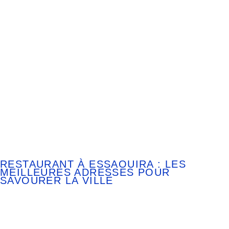
RESTAURANT À ESSAOUIRA : LES
MEILLEURES ADRESSES POUR
SAVOURER LA VILLE