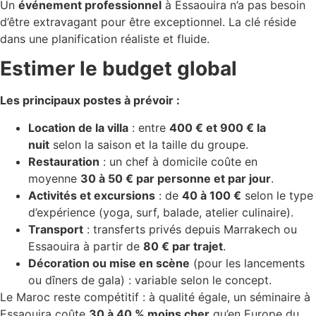
Un
événement professionnel
à Essaouira n’a pas besoin
d’être extravagant pour être exceptionnel. La clé réside
dans une planification réaliste et fluide.
Estimer le budget global
Les principaux postes à prévoir :
Location de la villa
: entre
400 € et 900 € la
nuit
selon la saison et la taille du groupe.
Restauration
: un chef à domicile coûte en
moyenne
30 à 50 € par personne et par jour
.
Activités et excursions
: de
40 à 100 €
selon le type
d’expérience (yoga, surf, balade, atelier culinaire).
Transport
: transferts privés depuis Marrakech ou
Essaouira à partir de
80 € par trajet
.
Décoration ou mise en scène
(pour les lancements
ou dîners de gala) : variable selon le concept.
Le Maroc reste compétitif : à qualité égale, un séminaire à
Essaouira coûte
30 à 40 % moins cher
qu’en Europe du